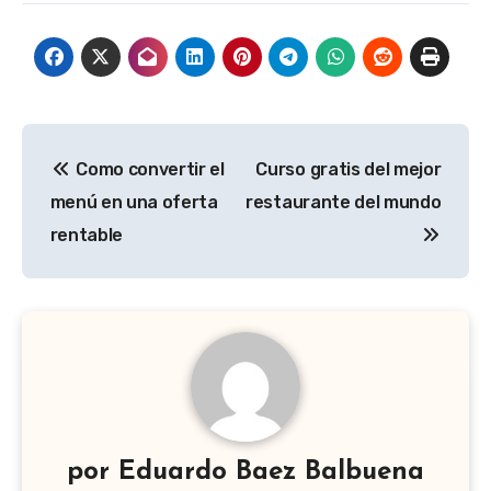
Navegación
Como convertir el
Curso gratis del mejor
de
menú en una oferta
restaurante del mundo
entradas
rentable
por
Eduardo Baez Balbuena