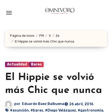
Ir
al
contenido
Página de inicio
PM
V
26
El Hippie se volvió más Chic que nunca
Actualidad
Bares
El Hippie se volvió
más Chic que nunca
por
Eduardo Baez Balbuena
26 abril, 2016
#asunción
,
#bares
,
#Diego Velázquez
,
#gastronomía
,