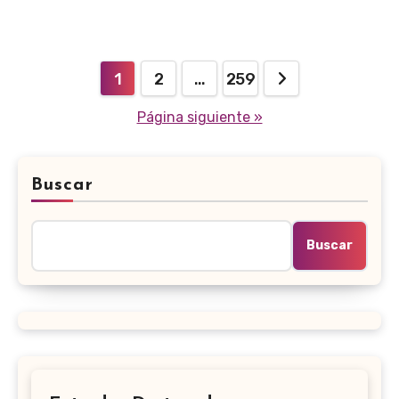
Paginación
1
2
…
259
de
Página siguiente »
entradas
Buscar
Buscar