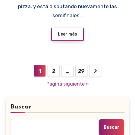
pizza, y está disputando nuevamente las
semifinales…
Leer más
Paginación
1
2
…
29
de
Página siguiente »
entradas
Buscar
Buscar