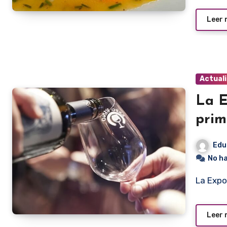
Leer
Actual
La E
prim
Edu
No h
La Exp
Leer