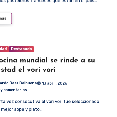
os pasteleros franceses que están en el país…
 más
idad
Destacado
ocina mundial se rinde a su
stad el vori vori
ardo Baez Balbuena
13 abril, 2026
ay comentarios
 mejor sopa y plato…