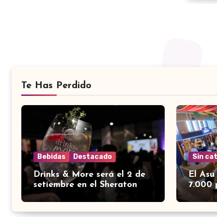
Te Has Perdido
Bebidas
Destacado
Sin ca
Drinks & More será el 2 de
El Asu
setiembre en el Sheraton
7.000 