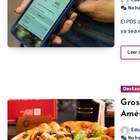
No h
El POS de Bancard incluye la función de pagar una propina,
ya sea 
Leer
Destac
Gros
Amér
Edu
No h