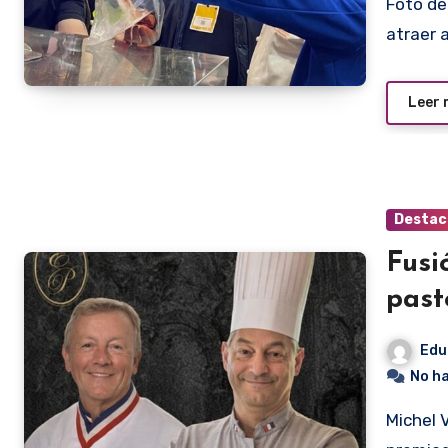
Foto de archivo de la edición 2025. Gastronomik suele
atraer 
Leer
Destac
Fusi
past
Edu
No h
Michel Violet, izquierda y Jean-Marc Scribante, dos