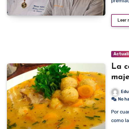
premiad
Leer
Actual
La c
maje
Edu
No h
Por cuarta vez consecutiva el vori vori fue seleccionado
como la