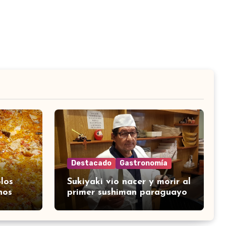
Destacado
Gastronomía
los
Sukiyaki vio nacer y morir al
nos
primer sushiman paraguayo