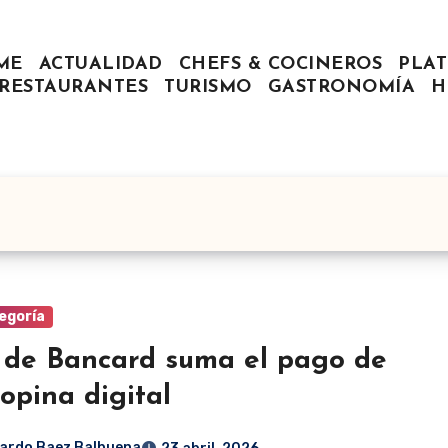
ME
ACTUALIDAD
CHEFS & COCINEROS
PLAT
RESTAURANTES
TURISMO
GASTRONOMÍA
H
egoría
de Bancard suma el pago de
ropina digital
ardo Baez Balbuena