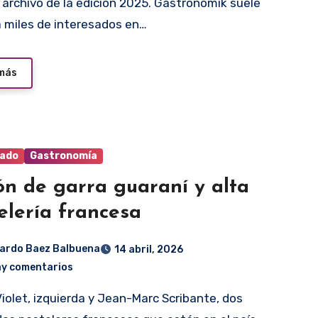
a miles de interesados en…
 más
ado
Gastronomía
ón de garra guaraní y alta
elería francesa
ardo Baez Balbuena
14 abril, 2026
ay comentarios