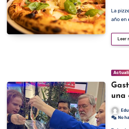
La pizzería Grosso Cocina Italiana volvió a ingresar este
año en 
Leer
Actual
Gast
una 
Edu
No h