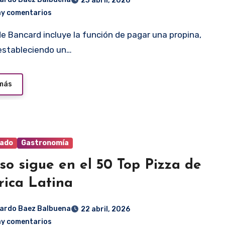
23 abril, 2026
ay comentarios
estableciendo un…
 más
ado
Gastronomía
so sigue en el 50 Top Pizza de
ica Latina
ardo Baez Balbuena
22 abril, 2026
ay comentarios