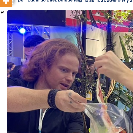
por
Eduardo Baez Balbuena
15 abril, 2026
#19 y 