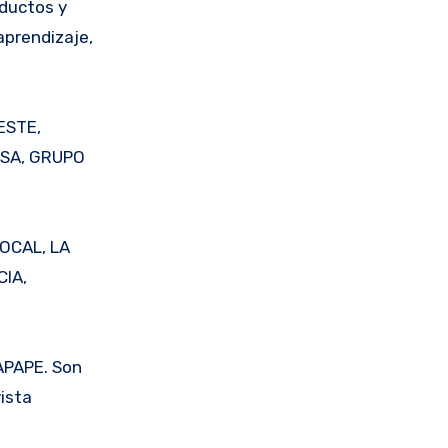
oductos y
aprendizaje,
ESTE,
ASA, GRUPO
OCAL, LA
IA,
APAPE. Son
ista