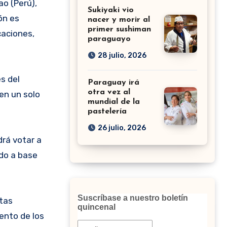
ao (Perú),
Sukiyaki vio
ón es
nacer y morir al
primer sushiman
caciones,
paraguayo
28 julio, 2026
s del
Paraguay irá
otra vez al
en un solo
mundial de la
pastelería
26 julio, 2026
drá votar a
ado a base
Suscríbase a nuestro boletín
ntas
quincenal
lento de los