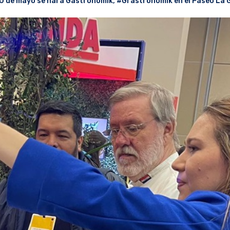
20 de mayo se hará Gastronomik
,
#Grastronomik en el Paseo La G