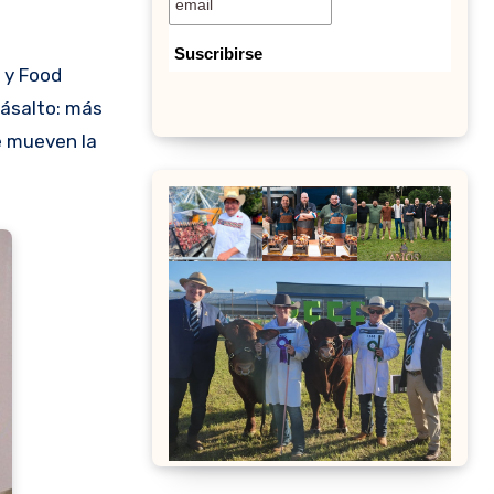
 y Food
másalto: más
e mueven la