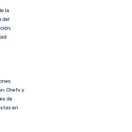
e la
 del
ción;
dad
iones
an: Chefs y
res de
istas en