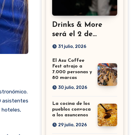
Drinks & More
será el 2 de
setiembre en el
31 julio, 2026
Sheraton
El Asu Coffee
Fest atrajo a
7.000 personas y
80 marcas
30 julio, 2026
astronómico.
0 asistentes
La cocina de los
 hoteles,
pueblos convoca
a los asuncenos
29 julio, 2026