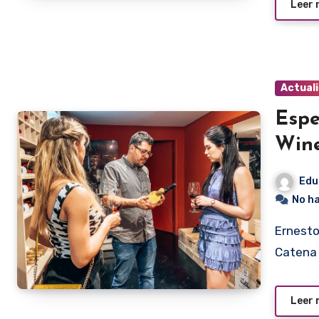
Leer
Actual
Espe
Win
Edu
No h
Ernesto Catena es hijo del prestigioso bodeguero Nicolás
Catena 
Leer