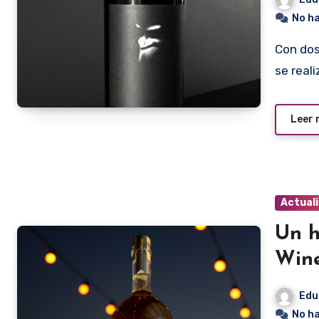
No h
Con dos etiquetas que llevan la firma del apellido Catena
se real
Leer
Actual
Un h
Win
Edu
No h