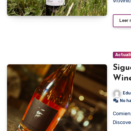
vitivin
Leer
Actual
Sigu
Win
Edu
No h
Comienza la cuenta regresiva para cerrar el año, pero el
Discove