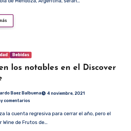
ícola de Mendoza, Argentina, serán…
 más
idad
Bebidas
en los notables en el Discover
e
ardo Baez Balbuena
4 noviembre, 2021
ay comentarios
r Wine de Frutos de…