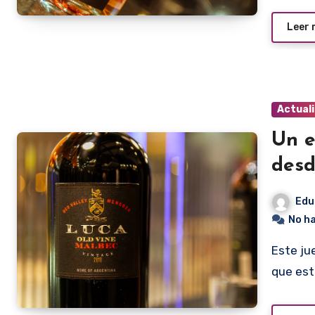
Leer
Actual
Un e
des
Edu
No h
Este jueves el Discover Wine tendrá una edición especial
que est