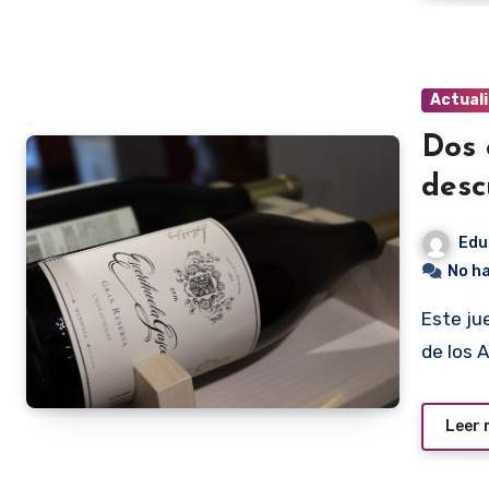
Actual
Dos 
desc
Edu
No h
Este jueves 30 de setiembre en el Discover Wine de Frutos
de los 
Leer