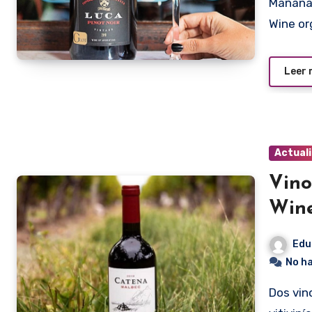
Mañana jueves tendrá lugar una nueva edición del Discover
Wine or
Leer
Actual
Vino
Win
Edu
No h
Dos vinos tintos que son grandes exponentes de la calidad