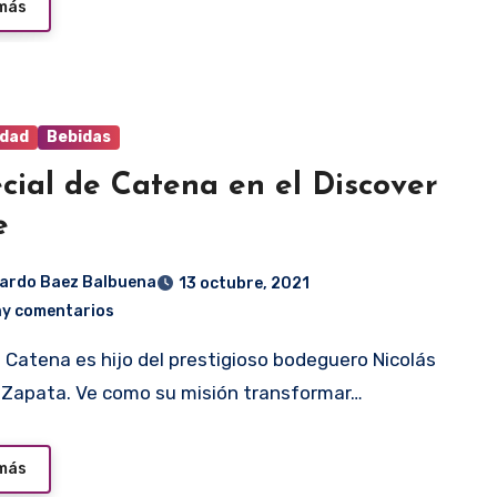
 más
idad
Bebidas
cial de Catena en el Discover
e
ardo Baez Balbuena
13 octubre, 2021
ay comentarios
Zapata. Ve como su misión transformar…
 más