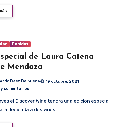
 más
idad
Bebidas
special de Laura Catena
de Mendoza
ardo Baez Balbuena
19 octubre, 2021
ay comentarios
ará dedicada a dos vinos…