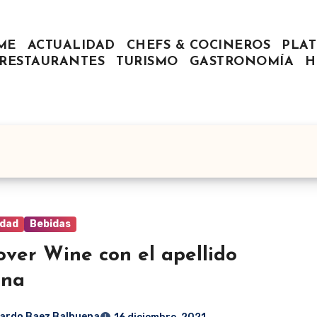
ME
ACTUALIDAD
CHEFS & COCINEROS
PLAT
RESTAURANTES
TURISMO
GASTRONOMÍA
H
idad
Bebidas
over Wine con el apellido
ena
ardo Baez Balbuena