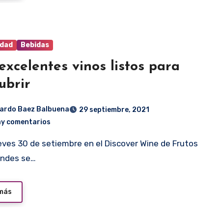
idad
Bebidas
excelentes vinos listos para
ubrir
ardo Baez Balbuena
29 septiembre, 2021
ay comentarios
Andes se…
 más