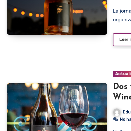
La jornada prevista para hoy jueves en el Dioscover Wine
organiz
Leer
Actual
Dos 
Win
Edu
No h