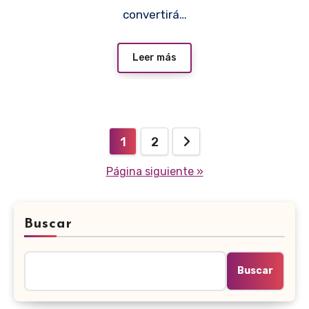
convertirá…
Leer más
Paginación
1
2
de
Página siguiente »
entradas
Buscar
Buscar