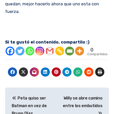
quedan, mejor hacerlo ahora que uno esta con
fuerza.
Si te gustó el contenido, compartilo :)
0
Compartidos
Navegación
Peta quiso ser
Willy se abre camino
de
Batman en vez de
entre los embutidos
entradas
Bruno Díaz