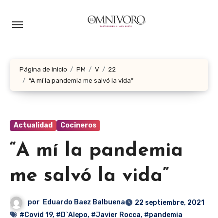
Ir
al
contenido
Página de inicio
PM
V
22
“A mí la pandemia me salvó la vida”
Actualidad
Cocineros
“A mí la pandemia
me salvó la vida”
por
Eduardo Baez Balbuena
22 septiembre, 2021
#Covid 19
,
#D`Alepo
,
#Javier Rocca
,
#pandemia