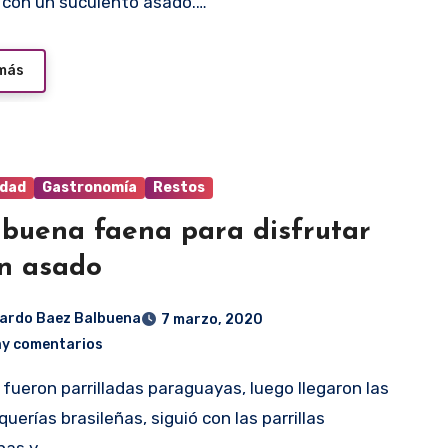
 con un suculento asado.…
 más
idad
Gastronomía
Restos
buena faena para disfrutar
n asado
ardo Baez Balbuena
7 marzo, 2020
ay comentarios
uerías brasileñas, siguió con las parrillas