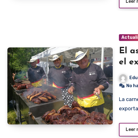
Leer
Actual
El a
el e
Edu
No h
La carne vacuna es uno de los principales productos de
exporta
Leer