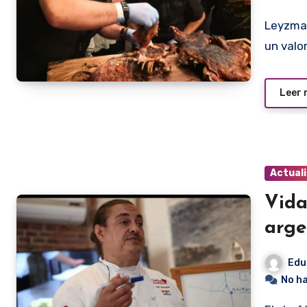
Leyzman Salim puso a la venta unos bonos de asado con
un valo
Leer
Actual
Vida
arge
Edu
No h