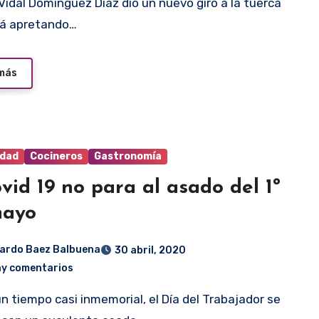
tá apretando…
 más
idad
Cocineros
Gastronomía
ovid 19 no para al asado del 1º
mayo
ardo Baez Balbuena
30 abril, 2020
ay comentarios