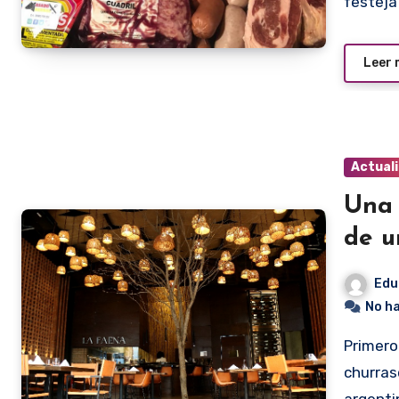
festeja
Leer
Actual
Una 
de u
Edu
No h
Primero fueron parrilladas paraguayas, luego llegaron las
churrasq