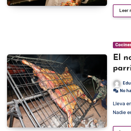
Leer
Cocine
El n
parr
Edu
No h
Lleva en su haber, 32 novillos enteros asados a la parrilla.
Nadie e