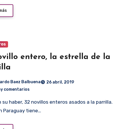
 más
ros
ovillo entero, la estrella de la
illa
ardo Baez Balbuena
26 abril, 2019
ay comentarios
n Paraguay tiene…