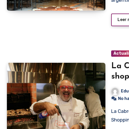
argenti
Leer
Actual
La C
shop
Edu
No h
La Cabrera habilitó días pasados su nuevo local en el
Shoppin