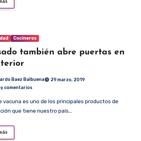
 más
idad
Cocineros
sado también abre puertas en
xterior
ardo Baez Balbuena
29 marzo, 2019
ay comentarios
ción que tiene nuestro país…
 más