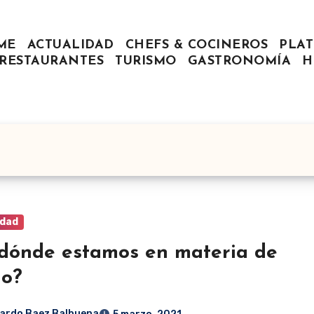
ME
ACTUALIDAD
CHEFS & COCINEROS
PLAT
RESTAURANTES
TURISMO
GASTRONOMÍA
H
idad
dónde estamos en materia de
do?
ardo Baez Balbuena