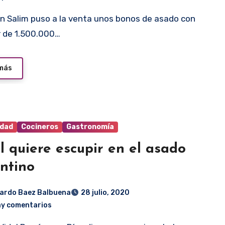
r de 1.500.000…
 más
idad
Cocineros
Gastronomía
l quiere escupir en el asado
ntino
ardo Baez Balbuena
28 julio, 2020
ay comentarios