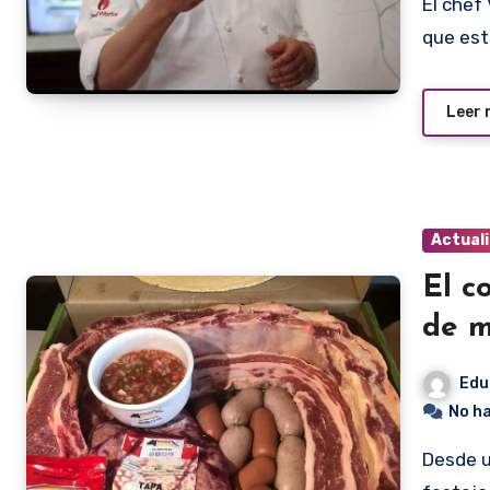
El chef Vidal Domínguez Díaz dio un nuevo giro a la tuerca
que es
Leer
Actual
El c
de 
Edu
No h
Desde un tiempo casi inmemorial, el Día del Trabajador se