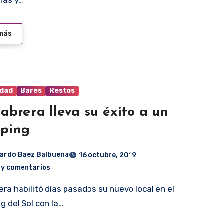
nas y…
 más
idad
Bares
Restos
abrera lleva su éxito a un
ping
ardo Baez Balbuena
16 octubre, 2019
ay comentarios
g del Sol con la…