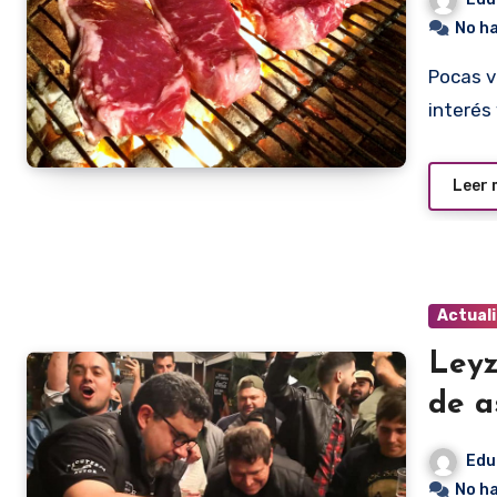
No h
Pocas veces un tema de gastronomía concitó tanto, el
interés
Leer
Actual
Leyz
de a
Edu
No h