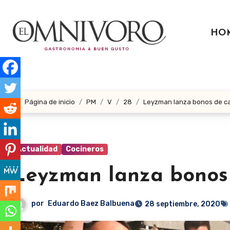
Ir
al
HO
contenido
Página de inicio
PM
V
28
Leyzman lanza bonos de ca
Actualidad
Cocineros
Leyzman lanza bonos
por
Eduardo Baez Balbuena
28 septiembre, 2020