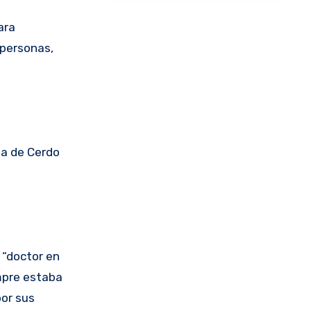
ara
 personas,
la de Cerdo
 “doctor en
empre estaba
por sus