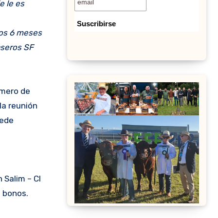
e le es
mos 6 meses
aseros SF
imero de
la reunión
uede
 Salim – CI
0 bonos.