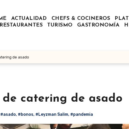
ME
ACTUALIDAD
CHEFS & COCINEROS
PLAT
RESTAURANTES
TURISMO
GASTRONOMÍA
H
tering de asado
 de catering de asado
#asado
,
#bonos
,
#Leyzman Salim
,
#pandemia