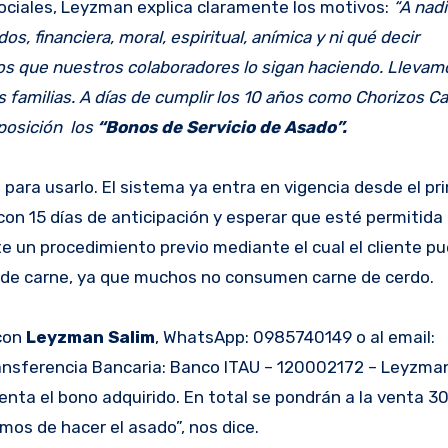
sociales, Leyzman explica claramente los motivos:
“A nadi
, financiera, moral, espiritual, anímica y ni qué decir
os que nuestros colaboradores lo sigan haciendo. Lleva
familias. A días de cumplir los 10 años como Chorizos C
posición los
“Bonos de Servicio de Asado”.
para usarlo. El sistema ya entra en vigencia desde el pr
on 15 días de anticipación y esperar que esté permitida 
e un procedimiento previo mediante el cual el cliente p
ipo de carne, ya que muchos no consumen carne de cerdo.
 con
Leyzman Salim
, WhatsApp: 0985740149 o al email:
ansferencia Bancaria: Banco ITAU – 120002172 – Leyzman
enta el bono adquirido. En total se pondrán a la venta 3
os de hacer el asado”, nos dice.