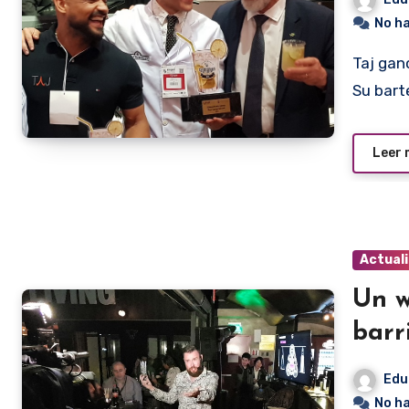
No h
Taj ganó el título del 7° Campeonato Nacional de Caipiriña.
Su bart
Leer
Actual
Un w
bar
Edu
No h