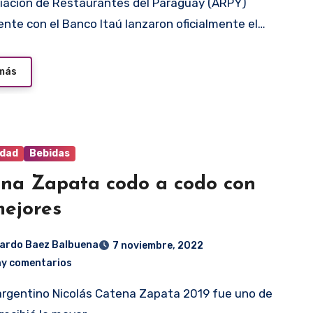
nte con el Banco Itaú lanzaron oficialmente el…
 más
idad
Bebidas
na Zapata codo a codo con
mejores
ardo Baez Balbuena
7 noviembre, 2022
ay comentarios