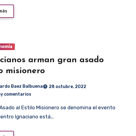
 más
nomía
cianos arman gran asado
lo misionero
ardo Baez Balbuena
28 octubre, 2022
ay comentarios
Centro Ignaciano está…