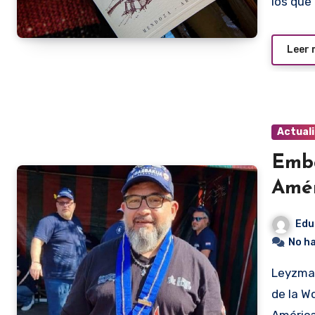
los que
Leer
Actual
Emba
Amé
Edu
No h
Leyzman Salim fue nombrado recientemente embajador
de la W