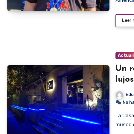
Améric
Leer
Actual
Un r
lujo
Edu
No h
La Casa de las Piedras. El nombre es más apropiado para un
museo 