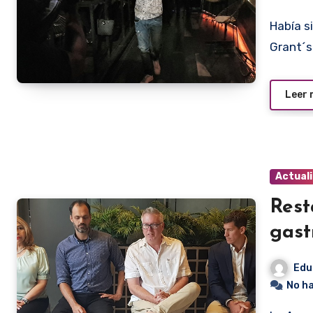
Había sido que el whisky más vendido en Paraguay es
Grant´s
Leer
Actual
Rest
gast
Edu
No h