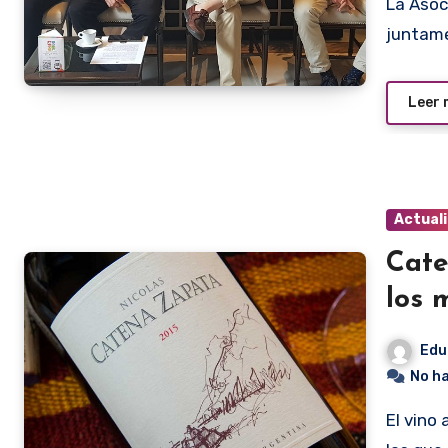
La Asociación de Restaurantes del Paraguay (ARPY)
juntame
Leer
Actual
Cate
los 
Edu
No h
El vino argentino Nicolás Catena Zapata 2019 fue uno de