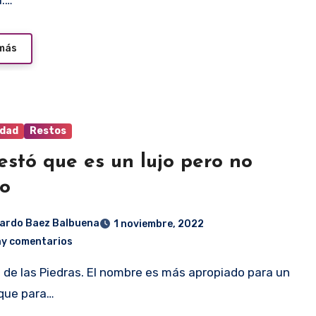
a.…
 más
idad
Restos
estó que es un lujo pero no
so
ardo Baez Balbuena
1 noviembre, 2022
ay comentarios
que para…