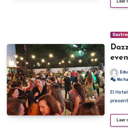
Leer
Gastro
Dazz
even
Edu
No h
El Hotel Dazzler by Wyndham Asunción realizó anoche la
present
Leer