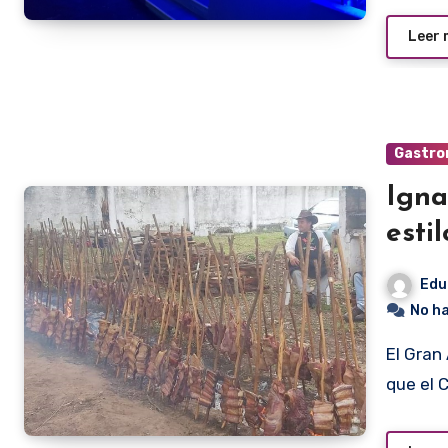
Leer
Gastro
Igna
esti
Edu
No h
El Gran Asado al Estilo Misionero se denomina el evento
que el 