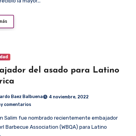
 recibió la mayor…
 más
idad
jador del asado para Latino
rica
ardo Baez Balbuena
4 noviembre, 2022
ay comentarios
orl Barbecue Association (WBQA) para Latino