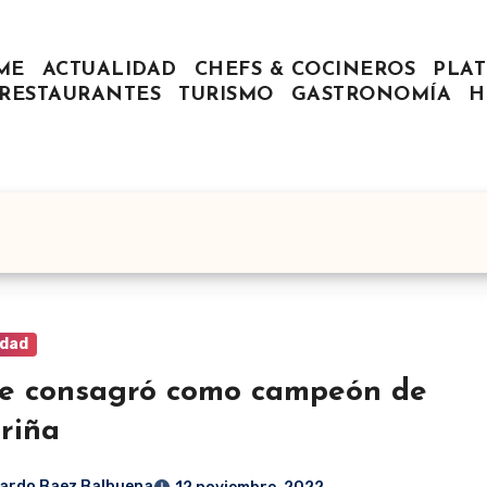
ME
ACTUALIDAD
CHEFS & COCINEROS
PLAT
RESTAURANTES
TURISMO
GASTRONOMÍA
H
idad
se consagró como campeón de
iriña
ardo Baez Balbuena