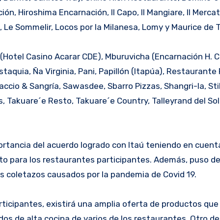
n, Hiroshima Encarnación, Il Capo, Il Mangiare, Il Mercatt
, Le Sommelir, Locos por la Milanesa, Lomy y Maurice de T
(Hotel Casino Acarar CDE), Mburuvicha (Encarnación H. C
taquia, Ña Virginia, Pani, Papillón (Itapúa), Restaurante
accio & Sangría, Sawasdee, Sbarro Pizzas, Shangri-la, St
s, Takuare´e Resto, Takuare´e Country, Talleyrand del Sol
portancia del acuerdo logrado con Itaú teniendo en cuen
o para los restaurantes participantes. Además, puso de
os coletazos causados por la pandemia de Covid 19.
rticipantes, existirá una amplia oferta de productos que
os de alta cocina de varios de los restaurantes. Otro de