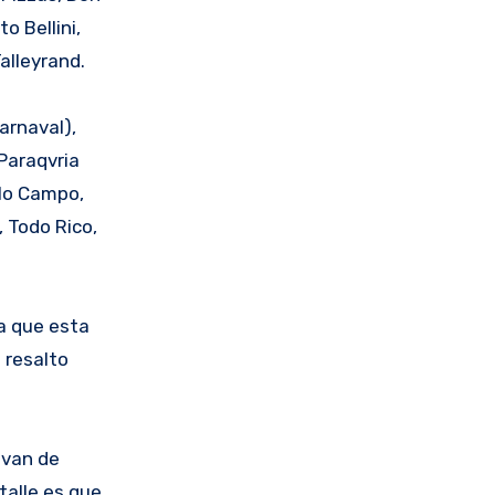
o Bellini,
alleyrand.
arnaval),
 Paraqvria
ilo Campo,
, Todo Rico,
ta que esta
 resalto
 van de
talle es que