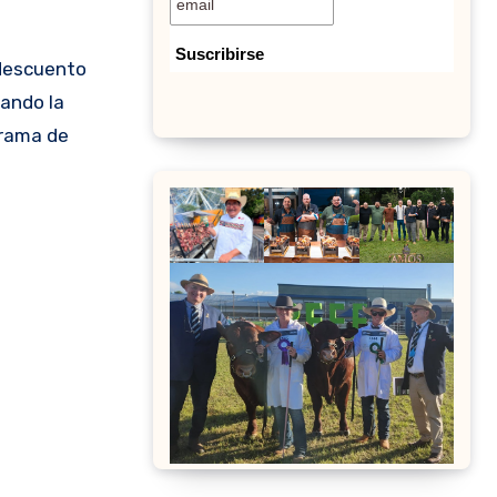
 descuento
rando la
grama de