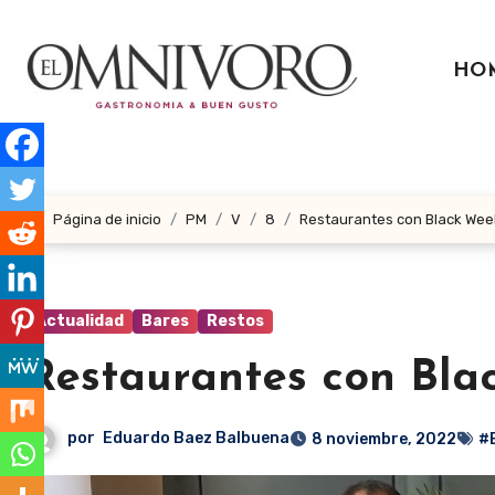
Ir
al
HO
contenido
Página de inicio
PM
V
8
Restaurantes con Black We
Actualidad
Bares
Restos
Restaurantes con Bl
por
Eduardo Baez Balbuena
8 noviembre, 2022
#