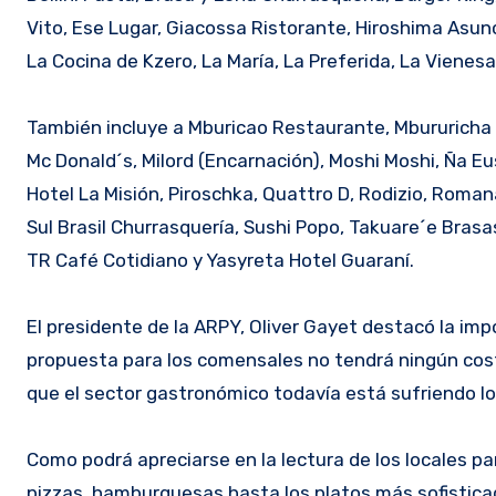
Vito, Ese Lugar, Giacossa Ristorante, Hiroshima Asunció
La Cocina de Kzero, La María, La Preferida, La Vienesa
También incluye a Mburicao Restaurante, Mbururicha 
Mc Donald´s, Milord (Encarnación), Moshi Moshi, Ña Eus
Hotel La Misión, Piroschka, Quattro D, Rodizio, Roman
Sul Brasil Churrasquería, Sushi Popo, Takuare´e Brasa
TR Café Cotidiano y Yasyreta Hotel Guaraní.
El presidente de la ARPY, Oliver Gayet destacó la im
propuesta para los comensales no tendrá ningún cost
que el sector gastronómico todavía está sufriendo l
Como podrá apreciarse en la lectura de los locales pa
pizzas, hamburguesas hasta los platos más sofisticad