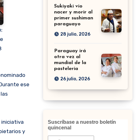
Sukiyaki vio
nacer y morir al
primer sushiman
paraguayo
;
28 julio, 2026
te
8
Paraguay irá
otra vez al
mundial de la
pastelería
26 julio, 2026
 Durante ese
 las
iniciativa
Suscríbase a nuestro boletín
quincenal
ietarios y