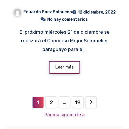
Eduardo Baez Balbuena
12 diciembre, 2022
No hay comentarios
El próximo miércoles 21 de diciembre se
realizará el Concurso Mejor Sommelier
paraguayo para el…
Leer más
Paginación
1
2
…
19
de
Página siguiente »
entradas