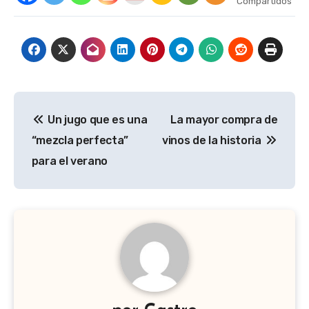
Compartidos
Navegación
Un jugo que es una
La mayor compra de
de
“mezcla perfecta”
vinos de la historia
entradas
para el verano