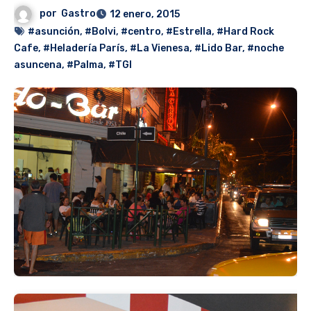
por
Gastro
12 enero, 2015
#asunción
,
#Bolvi
,
#centro
,
#Estrella
,
#Hard Rock
Cafe
,
#Heladería París
,
#La Vienesa
,
#Lido Bar
,
#noche
asuncena
,
#Palma
,
#TGI