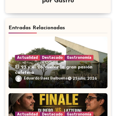
por
Gastro
Entradas Relacionadas
Actualidad
Destacado
Gastronomía
El 25 y el 26 vuelve la gran pasión
cafetera
Eduardo Baez Balbuena
21 julio, 2026
Actualidad
Destacado
Gastronomía