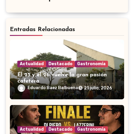
Entradas Relacionadas
Actualidad
Destacado
Gastronomía
El 25 y el 26 vuelve la gran pasión
cafetera
Eduardo Baez Balbuena
21 julio, 2026
Actualidad
Destacado
Gastronomía