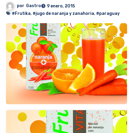
por
Gastro
9 enero, 2015
#Frutika
,
#jugo de naranja y zanahoria
,
#paraguay