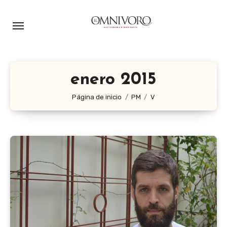
Ir
al
contenido
enero 2015
Página de inicio
PM
V