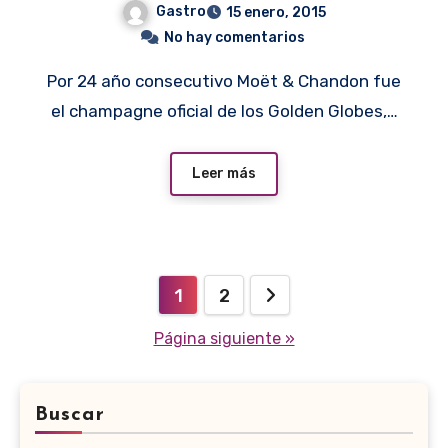
Gastro
15 enero, 2015
No hay comentarios
Por 24 año consecutivo Moët & Chandon fue
el champagne oficial de los Golden Globes,…
Leer más
Paginación
1
2
de
Página siguiente »
entradas
Buscar