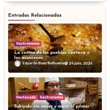
Entradas Relacionadas
Gastronomía
La cocina de los pueblos convoca a
los asuncenos
Eduardo Baez Balbuena
29 julio, 2026
Destacado
Gastronomía
Sukiyaki vio nacer y morir al primer