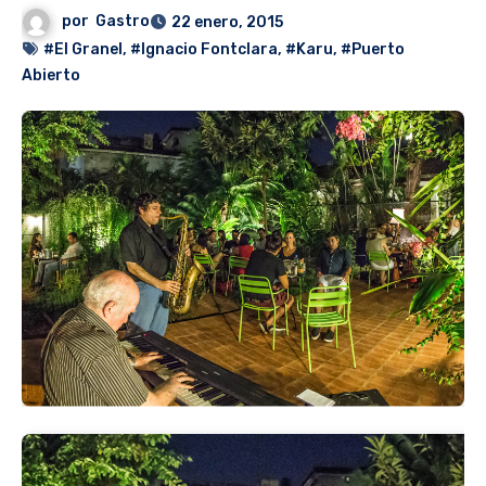
por
Gastro
22 enero, 2015
#El Granel
,
#Ignacio Fontclara
,
#Karu
,
#Puerto
Abierto