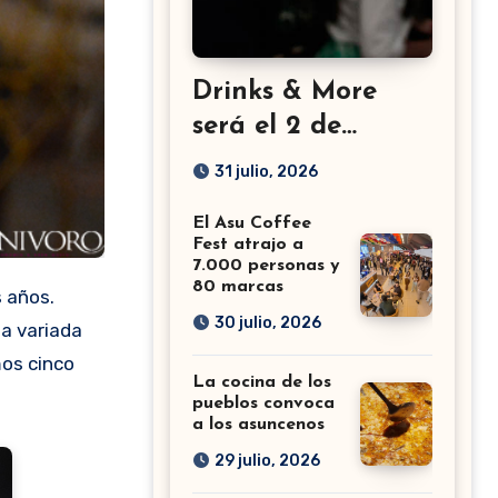
Drinks & More
será el 2 de
setiembre en el
31 julio, 2026
Sheraton
El Asu Coffee
Fest atrajo a
7.000 personas y
80 marcas
30 julio, 2026
na variada
mos cinco
La cocina de los
pueblos convoca
a los asuncenos
29 julio, 2026