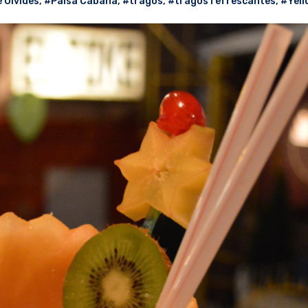
 Olvides
,
#Paisa Cabana
,
#tragos
,
#tragos refrescantes
,
#Yell