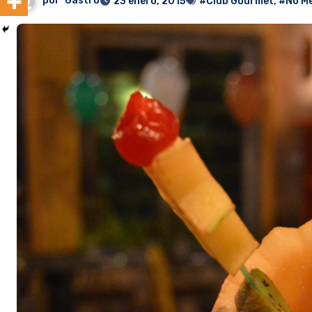
por
Gastro
23 enero, 2015
#Club Gourmet
,
#No Me