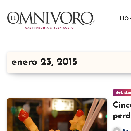
Ir
al
HO
contenido
enero 23, 2015
Bebida
Cinc
perd
Gas