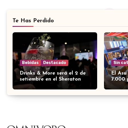
Te Has Perdido
Bebidas
Destacado
Sin ca
Drinks & More será el 2 de
El Asu
setiembre en el Sheraton
7.000 