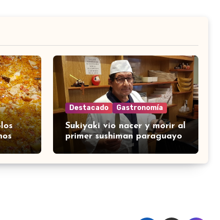
Destacado
Gastronomía
los
Sukiyaki vio nacer y morir al
nos
primer sushiman paraguayo