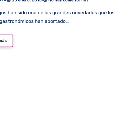
23 enero, 2015
No hay comentarios
 gastronómicos han aportado…
 más