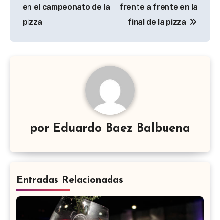
de
en el campeonato de la
frente a frente en la
entradas
pizza
final de la pizza
por
Eduardo Baez Balbuena
Entradas Relacionadas