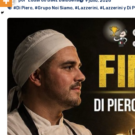
por
Eduardo Baez Balbuena
9 julio, 2026
#Di Piero
,
#Grupo Noi Siamo
,
#Lazzerini
,
#Lazzerini y Di P