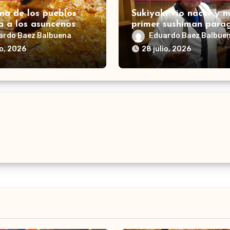
na de los pueblos
Sukiyaki vio nacer y m
a a los asuncenos
primer sushiman para
ardo Baez Balbuena
Eduardo Baez Balbue
io, 2026
28 julio, 2026