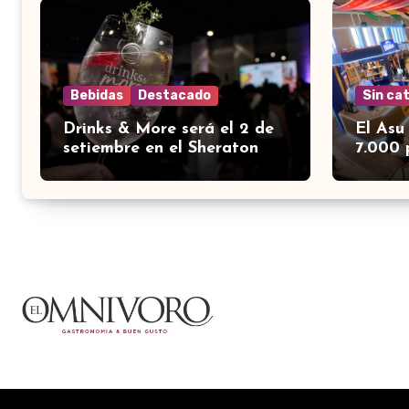
Bebidas
Destacado
Sin ca
Drinks & More será el 2 de
El Asu
setiembre en el Sheraton
7.000 