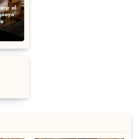
orir al
guayo
na