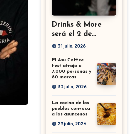
Drinks & More
será el 2 de
setiembre en el
31 julio, 2026
Sheraton
El Asu Coffee
Fest atrajo a
7.000 personas y
80 marcas
30 julio, 2026
La cocina de los
pueblos convoca
a los asuncenos
29 julio, 2026