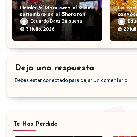
Drinks & More será el 2 de
La coci
setiembre en el Sheraton
convoc
Eduardo Baez Balbuena
Edu
31 julio, 2026
29 jul
Deja una respuesta
Debes estar conectado para dejar un comentario.
Te Has Perdido