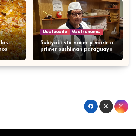
Destacado
Gastronomía
los
Sukiyaki vio nacer y morir al
nos
primer sushiman paraguayo