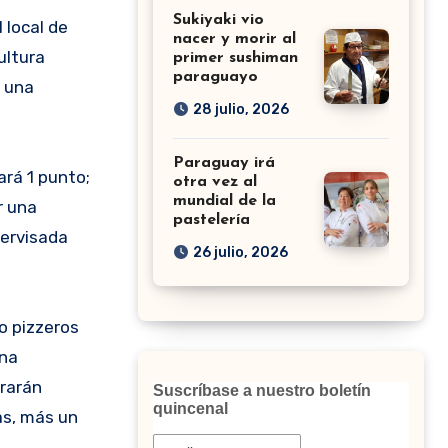
Sukiyaki vio
l local de
nacer y morir al
ultura
primer sushiman
paraguayo
n una
28 julio, 2026
Paraguay irá
ará 1 punto;
otra vez al
mundial de la
r una
pastelería
pervisada
26 julio, 2026
 o pizzeros
una
rrarán
Suscríbase a nuestro boletín
quincenal
as, más un