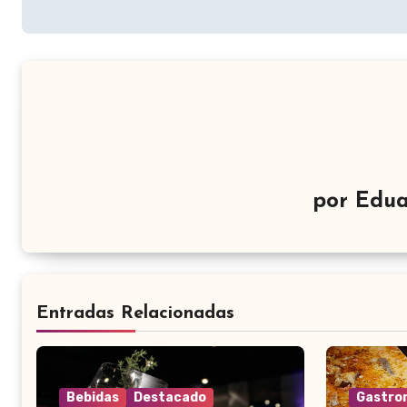
de
entradas
por
Edua
Entradas Relacionadas
Bebidas
Destacado
Gastro