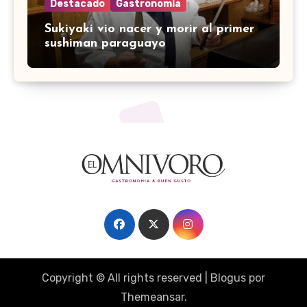
Destacado
Gastronomía
Sukiyaki vio nacer y morir al primer
sushiman paraguayo
Copyright © All rights reserved
|
Blogus
por
Themeansar
.