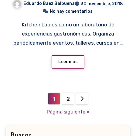
Eduardo Baez Balbuena
30 noviembre, 2018
No hay comentarios
Kitchen Lab es como un laboratorio de
experiencias gastronómicas. Organiza
periódicamente eventos, talleres, cursos en…
Leer más
Paginación
1
2
de
Página siguiente »
entradas
Buscar