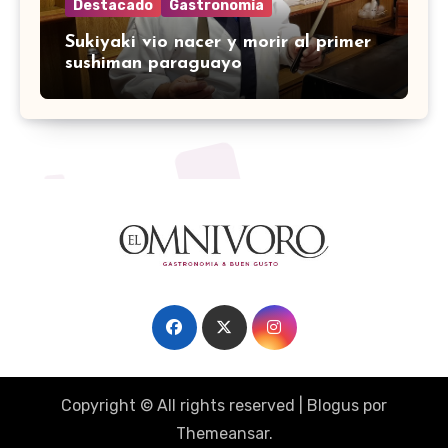
Destacado
Gastronomía
Sukiyaki vio nacer y morir al primer
sushiman paraguayo
Copyright © All rights reserved
|
Blogus
por
Themeansar
.