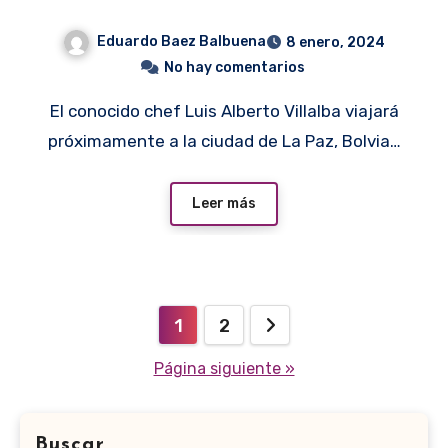
Eduardo Baez Balbuena
8 enero, 2024
No hay comentarios
El conocido chef Luis Alberto Villalba viajará
próximamente a la ciudad de La Paz, Bolvia…
Leer más
Paginación
1
2
de
Página siguiente »
entradas
Buscar