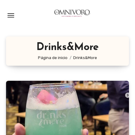
Ir
al
contenido
Drinks&More
Página de inicio
Drinks&More