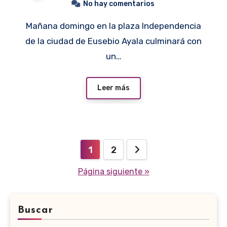
No hay comentarios
Mañana domingo en la plaza Independencia
de la ciudad de Eusebio Ayala culminará con
un…
Leer más
Paginación
1
2
de
Página siguiente »
entradas
Buscar