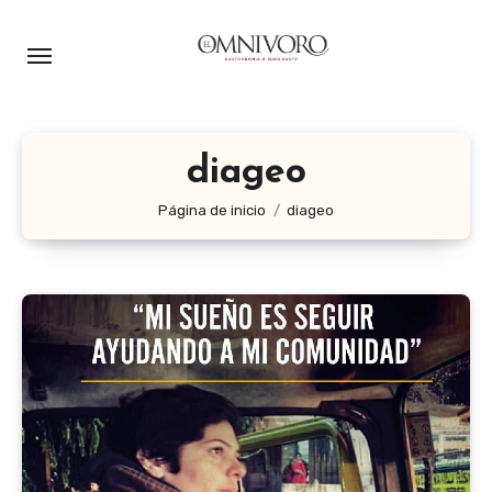
Ir
al
contenido
diageo
Página de inicio
diageo