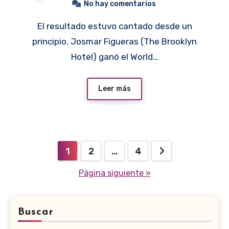
No hay comentarios
El resultado estuvo cantado desde un
principio. Josmar Figueras (The Brooklyn
Hotel) ganó el World…
Leer más
Paginación
1
2
…
4
de
Página siguiente »
entradas
Buscar