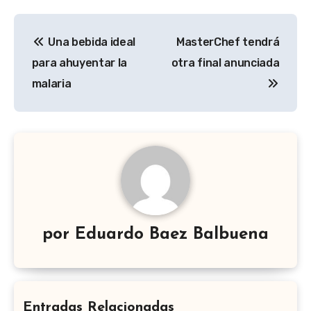
Navegación
Una bebida ideal
MasterChef tendrá
de
para ahuyentar la
otra final anunciada
entradas
malaria
por
Eduardo Baez Balbuena
Entradas Relacionadas