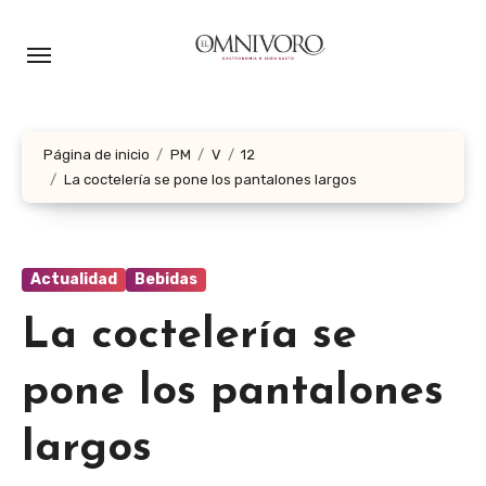
Ir
al
contenido
Página de inicio
PM
V
12
La coctelería se pone los pantalones largos
Actualidad
Bebidas
La coctelería se
pone los pantalones
largos