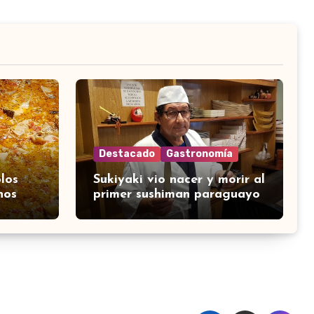
Destacado
Gastronomía
los
Sukiyaki vio nacer y morir al
nos
primer sushiman paraguayo