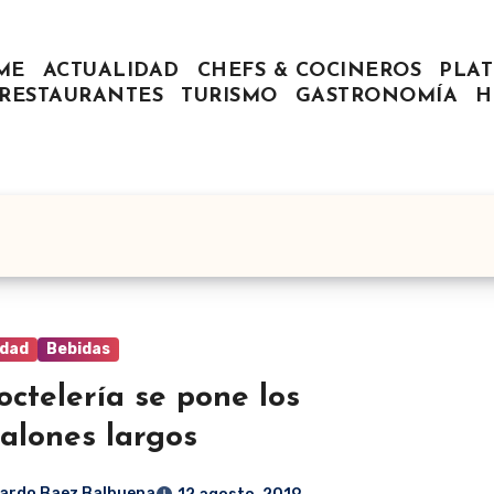
ME
ACTUALIDAD
CHEFS & COCINEROS
PLAT
RESTAURANTES
TURISMO
GASTRONOMÍA
H
idad
Bebidas
octelería se pone los
alones largos
ardo Baez Balbuena