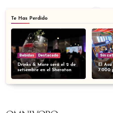
Te Has Perdido
Bebidas
Destacado
Sin ca
Drinks & More será el 2 de
El Asu
setiembre en el Sheraton
7.000 