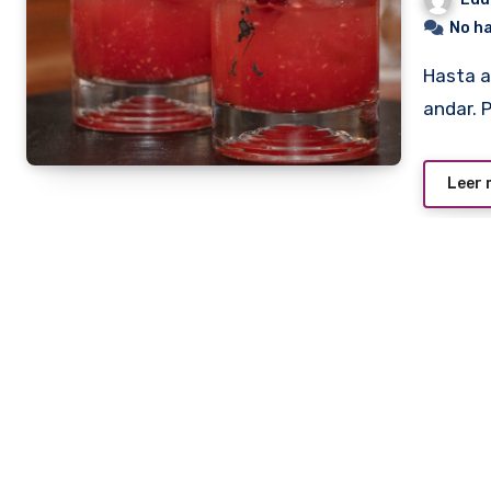
No h
Hasta ahí. Que ya es mucho. Pero queda aún camino por
andar. 
Leer