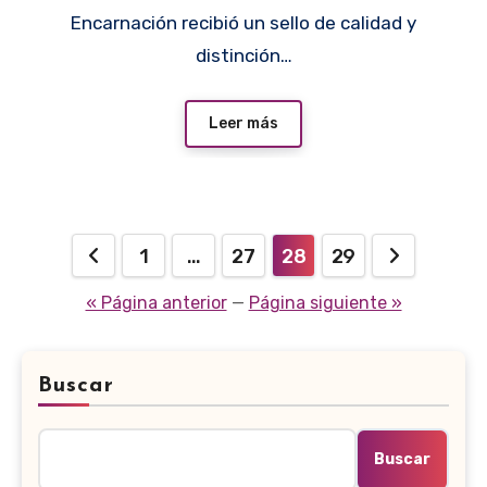
Encarnación recibió un sello de calidad y
distinción…
Leer más
Paginación
1
…
27
28
29
de
« Página anterior
—
Página siguiente »
entradas
Buscar
Buscar