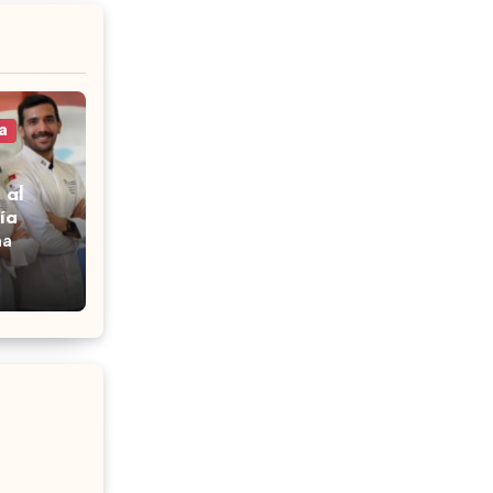
a
 al
ía
na