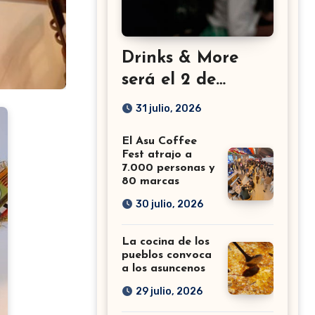
Drinks & More
será el 2 de
setiembre en el
31 julio, 2026
Sheraton
El Asu Coffee
Fest atrajo a
7.000 personas y
80 marcas
30 julio, 2026
La cocina de los
pueblos convoca
a los asuncenos
29 julio, 2026