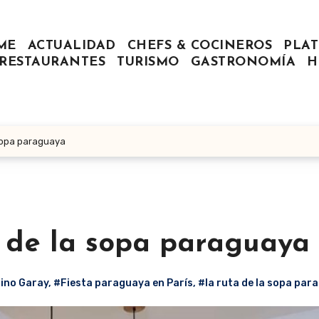
ME
ACTUALIDAD
CHEFS & COCINEROS
PLAT
RESTAURANTES
TURISMO
GASTRONOMÍA
H
 sopa paraguaya
a de la sopa paraguaya
ino Garay
,
#Fiesta paraguaya en París
,
#la ruta de la sopa par