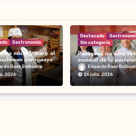
Destacado
Gastronomí
ado
Gastronomía
Sin categoría
i vio nacer y morir al
Paraguay irá otra vez
 sushiman paraguayo
mundial de la pasteler
ardo Baez Balbuena
Eduardo Baez Balbue
io, 2026
26 julio, 2026