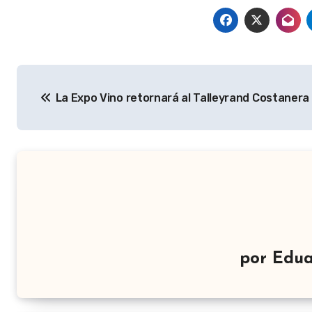
Navegación
La Expo Vino retornará al Talleyrand Costanera
de
entradas
por
Edua