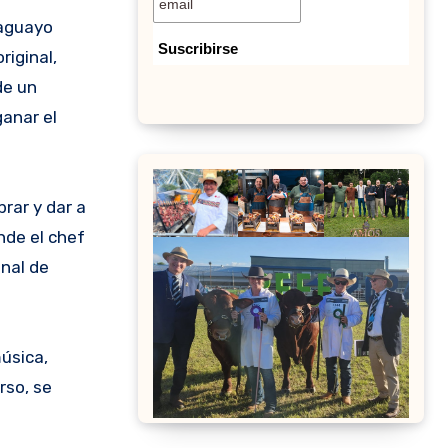
raguayo
riginal,
de un
anar el
rar y dar a
nde el chef
onal de
úsica,
rso, se