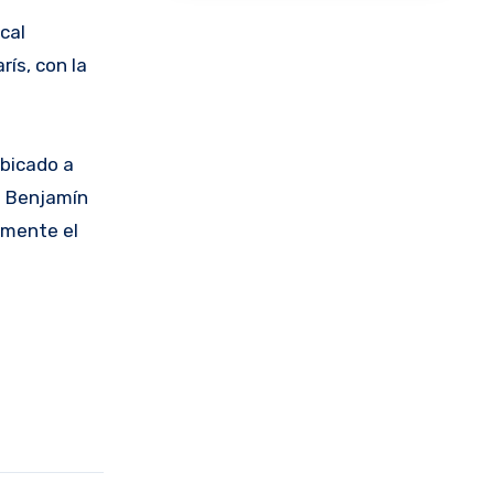
cal
ís, con la
.
ubicado a
de Benjamín
lmente el