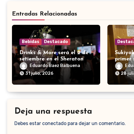
Entradas Relacionadas
Bebidas
Destacado
Destac
Drinks & More será el 2 de
Sukiyak
setiembre en el Sheraton
primer
Eduardo Baez Balbuena
Edu
31 julio, 2026
28 jul
Deja una respuesta
Debes estar conectado para dejar un comentario.