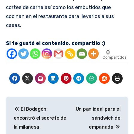
cortes de carne así como los embutidos que
cocinan en el restaurante para llevarlos a sus
casas.
Si te gustó el contenido, compartilo :)
0
Compartidos
Navegación
El Bodegón
Un pan ideal para el
de
encontró el secreto de
sándwich de
entradas
la milanesa
empanada