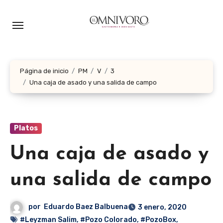
Ir
al
contenido
Página de inicio
PM
V
3
Una caja de asado y una salida de campo
Platos
Una caja de asado y
una salida de campo
por
Eduardo Baez Balbuena
3 enero, 2020
#Leyzman Salim
,
#Pozo Colorado
,
#PozoBox
,