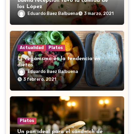
Buena recepción tuvo la comida de
los López
Eduardo Baez Balbuena
3 marzo, 2021
Actualidad
Platos
El veganismo es la tendencia en
dietas
Eduardo Baez Balbuena
3 febrero, 2021
Platos
Un pan ideal para el sándwich de