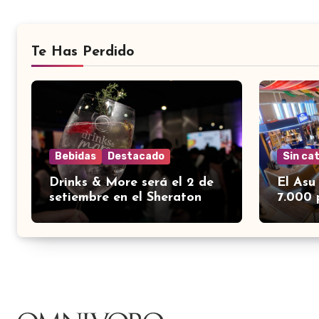
Te Has Perdido
Bebidas
Destacado
Sin ca
Drinks & More será el 2 de
El Asu
setiembre en el Sheraton
7.000 