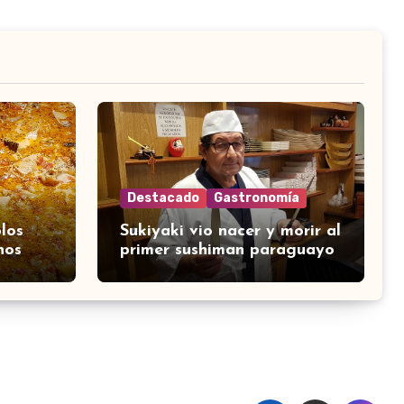
Destacado
Gastronomía
los
Sukiyaki vio nacer y morir al
nos
primer sushiman paraguayo