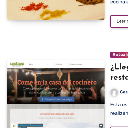
cocina 
Leer
Actual
¿Lle
rest
Gas
Esta es una pregunta que cada vez con más insistencia se
realiza