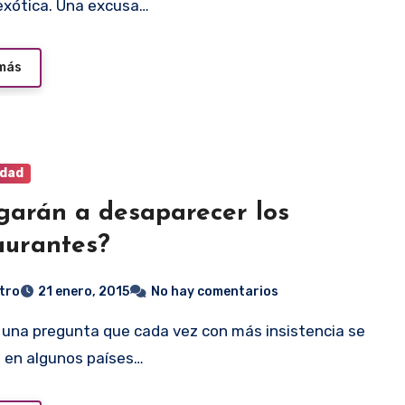
exótica. Una excusa…
 más
idad
garán a desaparecer los
aurantes?
tro
21 enero, 2015
No hay comentarios
n en algunos países…