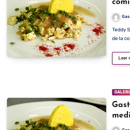
comi
Gas
Teddy Salgueiro Miranda, el cocinero hereje, el alquimista
de la c
Leer
GALERI
Gast
medi