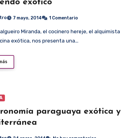
endo exótico
tro
7 mayo, 2014
1 Comentario
ocina exótica, nos presenta una…
 más
A
ronomía paraguaya exótica y
terránea