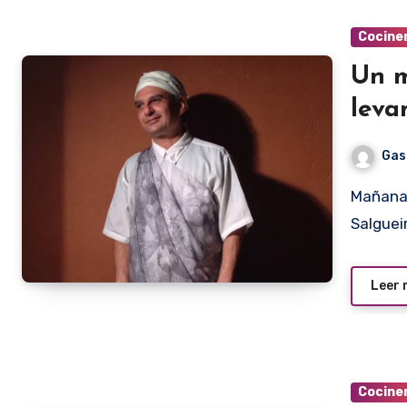
Cocine
Un m
leva
Gas
Mañana a la noche en el restaurante Pancia Pienna, Teddy
Salguei
Leer
Cocine