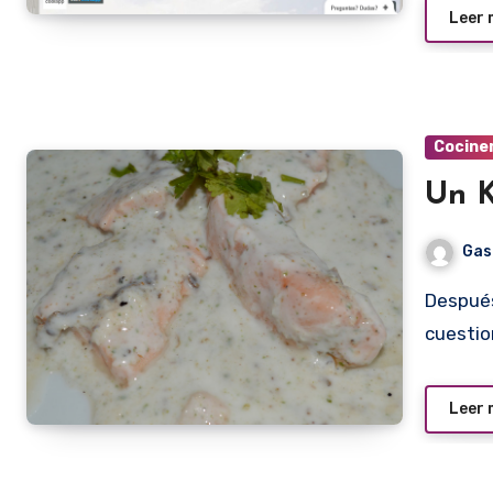
Leer
Cocine
Un K
Gas
Después de dos intentos fallidos, truncados por
cuestio
Leer