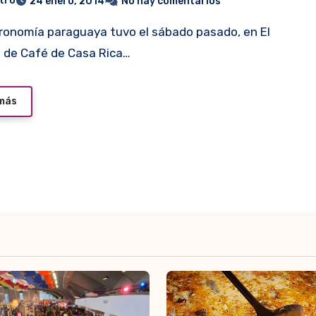
tro
24 enero, 2014
No hay comentarios
lo de Café de Casa Rica…
 más