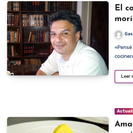
El c
mor
Gas
«Pensé que me moría», nos dijo Teddy Salgueiro Miranda, el
cociner
Leer
Actual
Amao