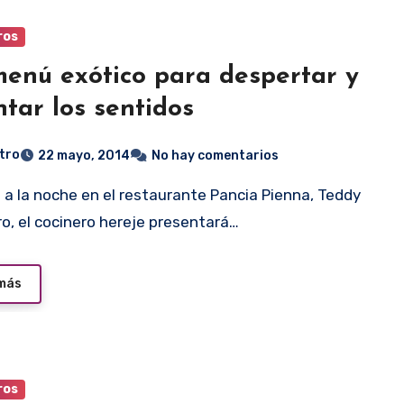
ros
enú exótico para despertar y
ntar los sentidos
tro
22 mayo, 2014
No hay comentarios
ro, el cocinero hereje presentará…
 más
ros