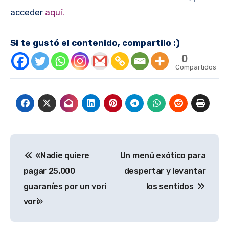
acceder
aquí.
Si te gustó el contenido, compartilo :)
0
Compartidos
Navegación
«Nadie quiere
Un menú exótico para
de
pagar 25.000
despertar y levantar
entradas
guaraníes por un vori
los sentidos
vori»