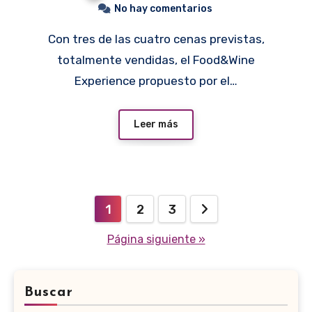
No hay comentarios
Con tres de las cuatro cenas previstas,
totalmente vendidas, el Food&Wine
Experience propuesto por el…
Leer más
Paginación
1
2
3
de
Página siguiente »
entradas
Buscar