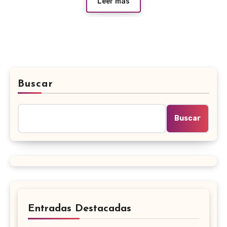
Leer más
Buscar
Buscar
Entradas Destacadas