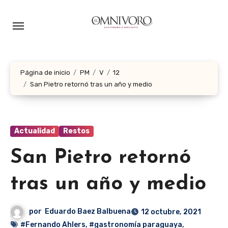
Ir
al
contenido
Página de inicio
PM
V
12
San Pietro retornó tras un año y medio
Actualidad
Restos
San Pietro retornó
tras un año y medio
por
Eduardo Baez Balbuena
12 octubre, 2021
#Fernando Ahlers
,
#gastronomía paraguaya
,