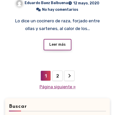
Eduardo Baez Balbuena
12 mayo, 2020
No hay comentarios
Lo dice un cocinero de raza, forjado entre
ollas y sartenes, al calor de los…
Leer más
Paginación
1
2
de
Página siguiente »
entradas
Buscar