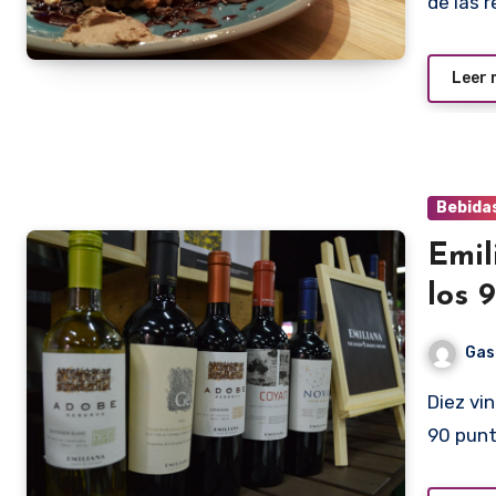
de las 
Leer
Bebida
Emil
los 
Gas
Diez vinos de Viñas Emiliana fueron calificados con más de
90 punt