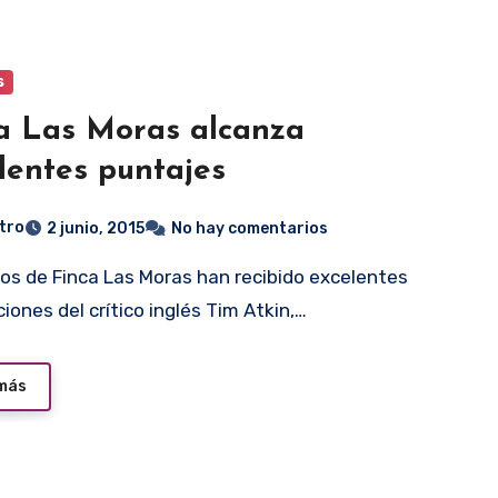
s
a Las Moras alcanza
lentes puntajes
tro
2 junio, 2015
No hay comentarios
iones del crítico inglés Tim Atkin,…
 más