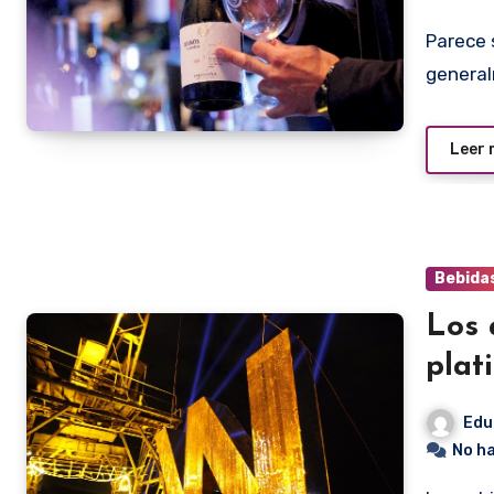
Parece sumamente raro. Puesto que los vinos
general
Leer
Bebida
Los 
plat
Edu
No h