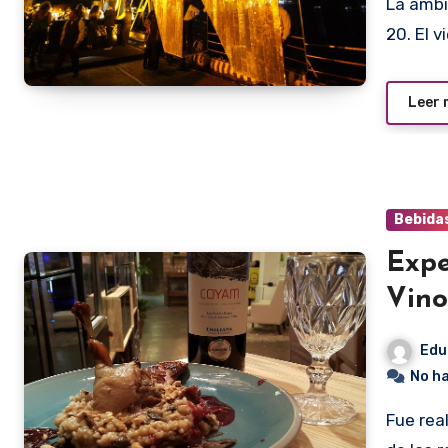
La ambientación se realizó recordando los dorados años
20. El 
Leer
Bebida
Expe
Vino
Edu
No h
Fue realmente una experiencia por partida doble. Disfrutar