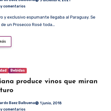
3 diciembre, 2021
ay comentarios
 de un Prosecco Rosé toda…
 más
idad
Bebidas
iana produce vinos que miran
uturo
ardo Baez Balbuena
1 junio, 2018
ay comentarios