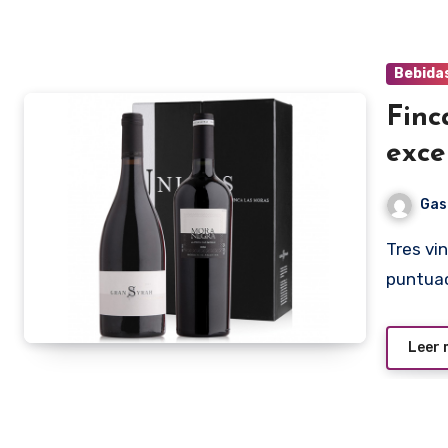
Bebida
Finc
exce
Gas
Tres vinos de Finca Las Moras han recibido excelentes
puntuac
Leer