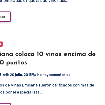
renombradas etiquetas de Vinos del…
 más
s
iana coloca 10 vinos encima de
90 puntos
tro
20 julio, 2015
No hay comentarios
os por el especialista…