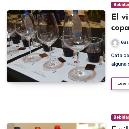
Bebida
El v
copa
Gas
Cata de Copas. El título del evento ya hacía sospechar
alguna 
Leer
Bebida