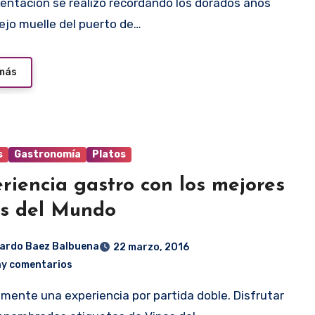
viejo muelle del puerto de…
 más
s
Gastronomía
Platos
riencia gastro con los mejores
s del Mundo
ardo Baez Balbuena
22 marzo, 2016
ay comentarios