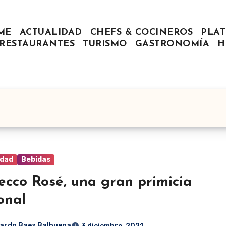
ME
ACTUALIDAD
CHEFS & COCINEROS
PLAT
RESTAURANTES
TURISMO
GASTRONOMÍA
H
idad
Bebidas
ecco Rosé, una gran primicia
onal
ardo Baez Balbuena