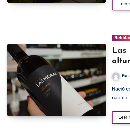
Leer
Bebida
Las 
altu
Gas
Nació como bodega experimental hace más de 20 años, a
caballo
Leer