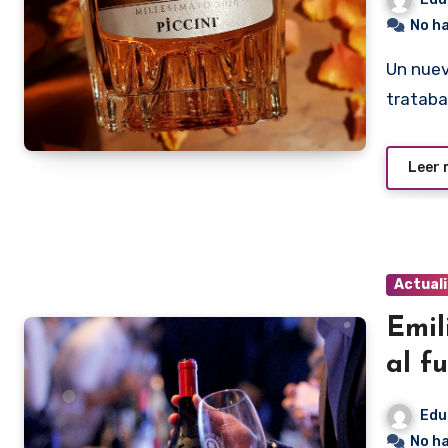
No h
Un nuevo y exclusivo espumante llegaba al Paraguay. Se
trataba
Leer
Actual
Emil
al f
Edu
No h