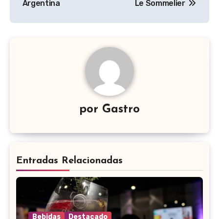
entradas
Argentina
Le Sommelier
por
Gastro
Entradas Relacionadas
Bebidas
Destacado