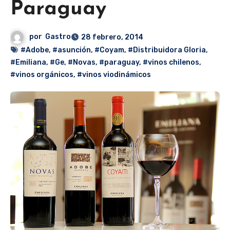
Paraguay
por
Gastro
28 febrero, 2014
#Adobe
,
#asunción
,
#Coyam
,
#Distribuidora Gloria
,
#Emiliana
,
#Ge
,
#Novas
,
#paraguay
,
#vinos chilenos
,
#vinos orgánicos
,
#vinos viodinámicos