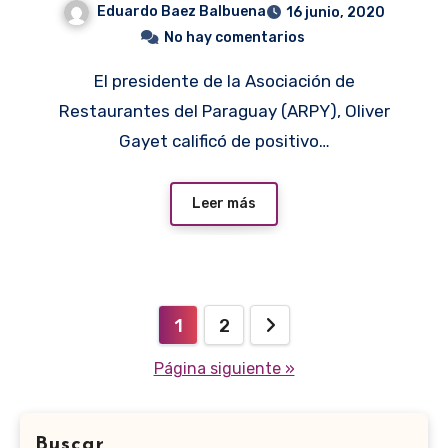
Eduardo Baez Balbuena
16 junio, 2020
No hay comentarios
El presidente de la Asociación de
Restaurantes del Paraguay (ARPY), Oliver
Gayet calificó de positivo…
Leer más
Paginación
1
2
de
Página siguiente »
entradas
Buscar