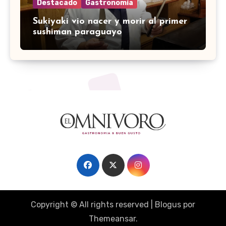
Destacado
Gastronomía
Sukiyaki vio nacer y morir al primer
sushiman paraguayo
Copyright © All rights reserved
|
Blogus
por
Themeansar
.