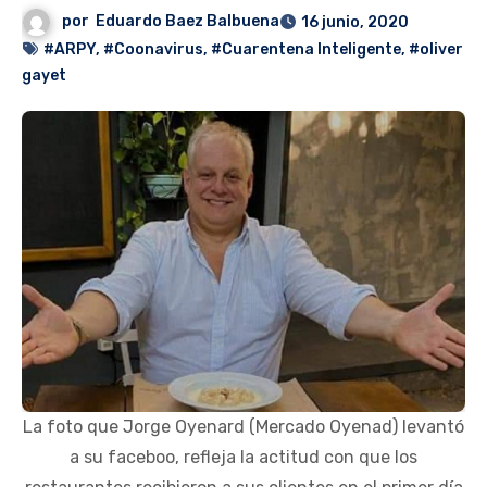
por
Eduardo Baez Balbuena
16 junio, 2020
#ARPY
,
#Coonavirus
,
#Cuarentena Inteligente
,
#oliver
gayet
La foto que Jorge Oyenard (Mercado Oyenad) levantó
a su faceboo, refleja la actitud con que los