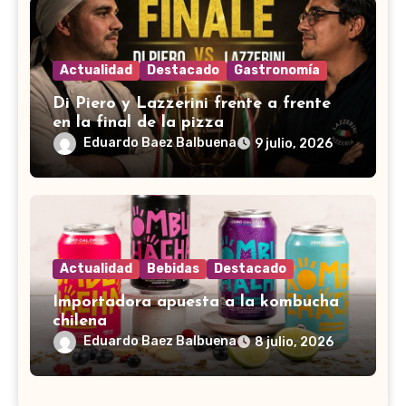
Actualidad
Destacado
Gastronomía
Di Piero y Lazzerini frente a frente
en la final de la pizza
Eduardo Baez Balbuena
9 julio, 2026
Actualidad
Bebidas
Destacado
Importadora apuesta a la kombucha
chilena
Eduardo Baez Balbuena
8 julio, 2026