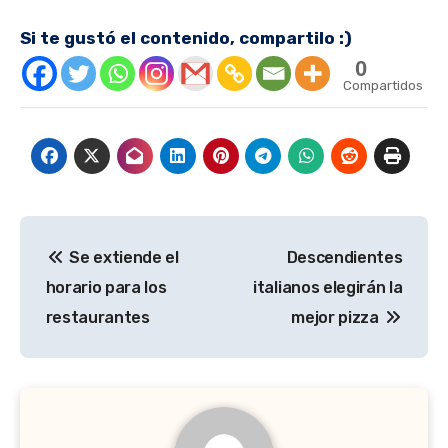
Si te gustó el contenido, compartilo :)
0
Compartidos
Navegación
Se extiende el
Descendientes
de
horario para los
italianos elegirán la
entradas
restaurantes
mejor pizza