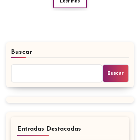
Leer más
Buscar
Buscar
Entradas Destacadas