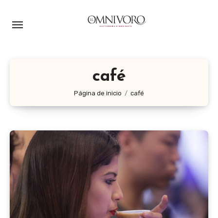
Ir
al
contenido
café
Página de inicio
café