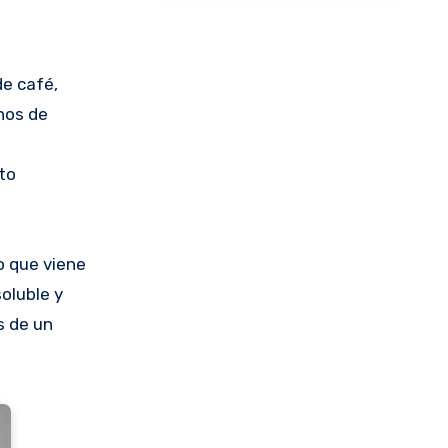
de café,
anos de
to
o que viene
oluble y
s de un