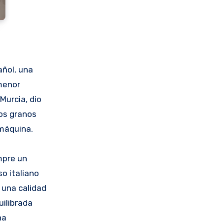
ñol, una
 menor
Murcia, dio
los granos
 máquina.
mpre un
o italiano
 una calidad
uilibrada
na