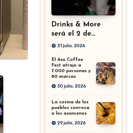
Drinks & More
será el 2 de
setiembre en el
31 julio, 2026
Sheraton
El Asu Coffee
Fest atrajo a
7.000 personas y
80 marcas
30 julio, 2026
La cocina de los
pueblos convoca
a los asuncenos
29 julio, 2026