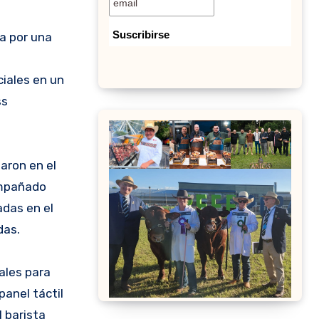
a por una
ciales en un
ss
aron en el
ompañado
adas en el
das.
ales para
panel táctil
 barista