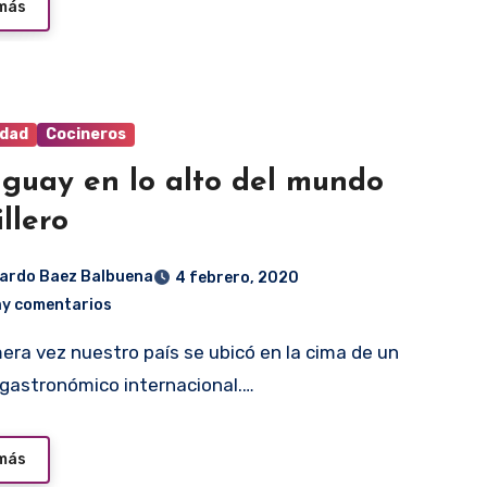
 más
idad
Cocineros
guay en lo alto del mundo
illero
ardo Baez Balbuena
4 febrero, 2020
ay comentarios
gastronómico internacional.…
 más