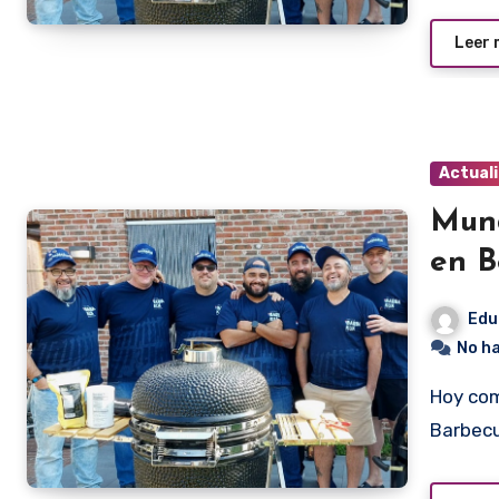
Leer
Actual
Mund
en B
Edu
No h
Hoy comienza la aventura del equipo Barbakua en el World
Barbecu