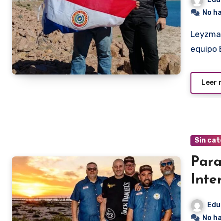
No h
Leyzman Salim y Fabián Delgado, dos integrantes del
equipo 
Leer
Sin cat
Para
Inte
Edu
No h