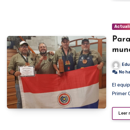
Actual
Para
mund
Edu
No h
El equipo paraguayo Barbakua ganó hoy el certamen de la
Primer 
Leer