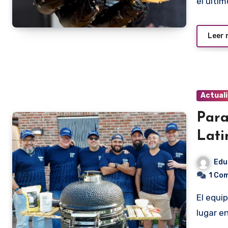
el últi
Leer
Actual
Para
Lati
Edu
1 Co
El equipo Barbakua de Paraguay se clasificó en el undécimo
lugar e