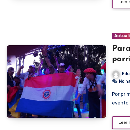
Leer
Actual
Para
parr
Edu
No h
Por primera vez nuestro país se ubicó en la cima de un
evento 
Leer