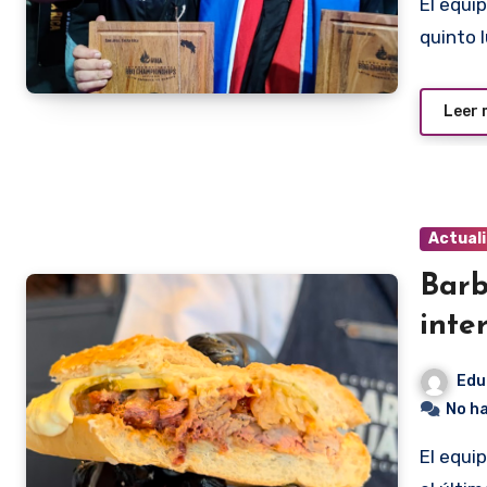
El equipo paraguayo de parrilleros Barbakuá se ubicó en el
quinto l
Leer
Actual
Barb
inte
Edu
No h
El equipo Barbacoa, que tuvo una destacada actuación en