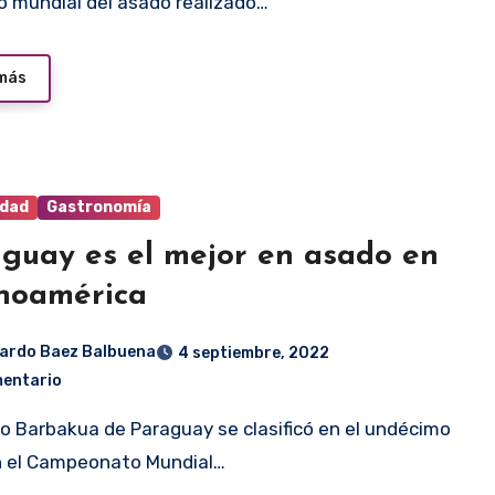
mo mundial del asado realizado…
 más
idad
Gastronomía
guay es el mejor en asado en
noamérica
ardo Baez Balbuena
4 septiembre, 2022
mentario
n el Campeonato Mundial…