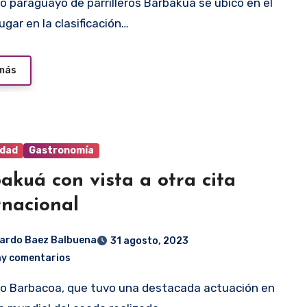
ugar en la clasificación…
 más
idad
Gastronomía
akuá con vista a otra cita
rnacional
ardo Baez Balbuena
31 agosto, 2023
ay comentarios