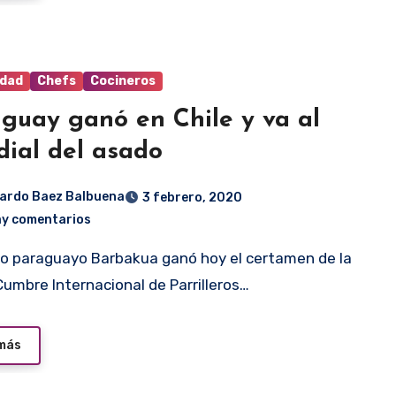
idad
Chefs
Cocineros
guay ganó en Chile y va al
ial del asado
ardo Baez Balbuena
3 febrero, 2020
ay comentarios
Cumbre Internacional de Parrilleros…
 más