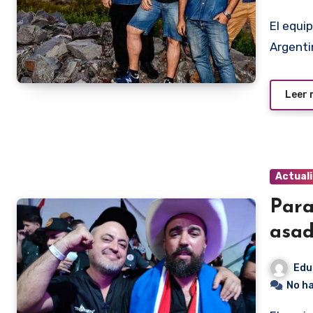
El equipo Barbakuá, apareen en algún punto de la
Argentin
Leer
Actual
Para
asad
Edu
No h