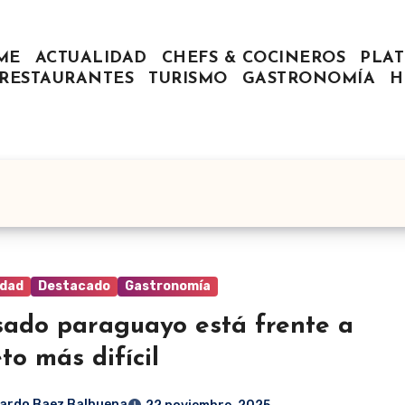
ME
ACTUALIDAD
CHEFS & COCINEROS
PLAT
RESTAURANTES
TURISMO
GASTRONOMÍA
H
idad
Destacado
Gastronomía
sado paraguayo está frente a
eto más difícil
ardo Baez Balbuena