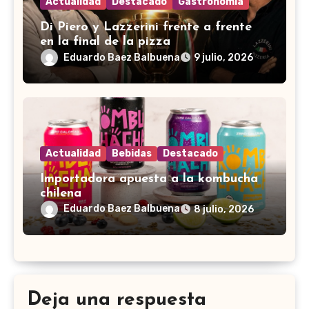
Actualidad
Destacado
Gastronomía
Di Piero y Lazzerini frente a frente
en la final de la pizza
Eduardo Baez Balbuena
9 julio, 2026
Actualidad
Bebidas
Destacado
Importadora apuesta a la kombucha
chilena
Eduardo Baez Balbuena
8 julio, 2026
Deja una respuesta