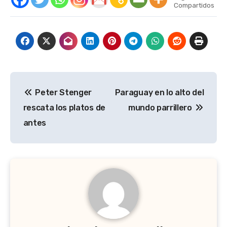
Compartidos
Navegación
Peter Stenger
Paraguay en lo alto del
de
rescata los platos de
mundo parrillero
entradas
antes