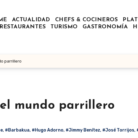
ME
ACTUALIDAD
CHEFS & COCINEROS
PLAT
RESTAURANTES
TURISMO
GASTRONOMÍA
H
o parrillero
el mundo parrillero
te
,
#Barbakua
,
#Hugo Adorno
,
#Jimmy Benítez
,
#José Torrijos
,