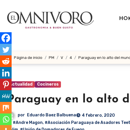
Ir
al
HO
contenido
Página de inicio
PM
V
4
Paraguay en lo alto del mund
Actualidad
Cocineros
Paraguay en lo alto d
por
Eduardo Baez Balbuena
4 febrero, 2020
#Andre Magon
,
#Asociación Paraguaya de Asadores Tee
Salim
,
#Unión de Domadores de Fuego