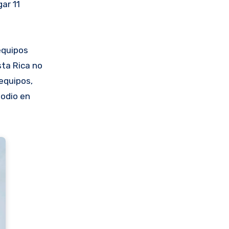
ar 11
 equipos
sta Rica no
equipos,
podio en