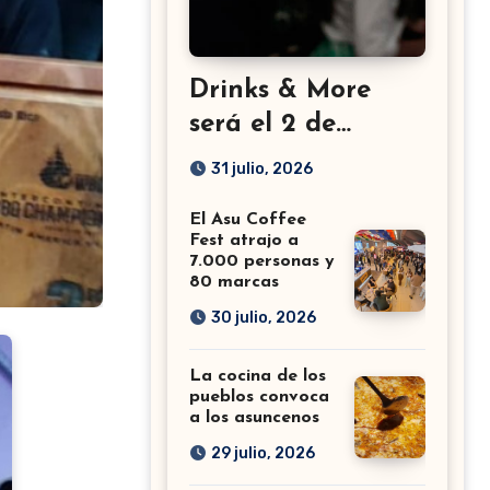
Drinks & More
será el 2 de
setiembre en el
31 julio, 2026
Sheraton
El Asu Coffee
Fest atrajo a
7.000 personas y
80 marcas
30 julio, 2026
La cocina de los
pueblos convoca
a los asuncenos
29 julio, 2026