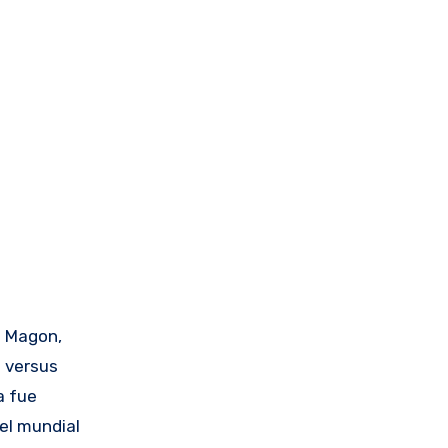
é Magon,
 versus
a fue
 el mundial