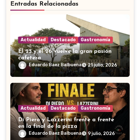
Entradas Relacionadas
Actualidad
Destacado
Gastronomía
El 25 y el 26 vuelve la gran pasión
cafetera
Eduardo Baez Balbuena
21 julio, 2026
Actualidad
Destacado
Gastronomía
Di Piero y Lazzerini frente a frente
en la final de la pizza
Eduardo Baez Balbuena
9 julio, 2026