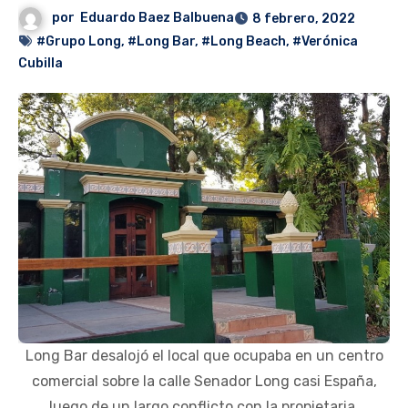
por
Eduardo Baez Balbuena
8 febrero, 2022
#Grupo Long
,
#Long Bar
,
#Long Beach
,
#Verónica
Cubilla
Long Bar desalojó el local que ocupaba en un centro
comercial sobre la calle Senador Long casi España,
luego de un largo conflicto con la propietaria.