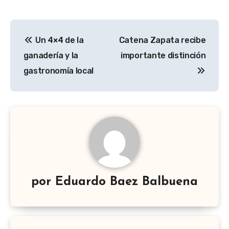
Navegación
Un 4×4 de la
Catena Zapata recibe
de
ganadería y la
importante distinción
entradas
gastronomía local
por
Eduardo Baez Balbuena