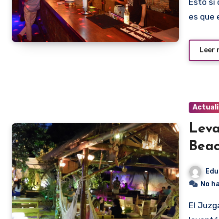
Esto sí que requiere de algunas explicaciones. Primero. No
es que 
Leer
Actual
Leva
Beac
Edu
No h
El Juzgado de Faltas de la Municipalidad de Asunción