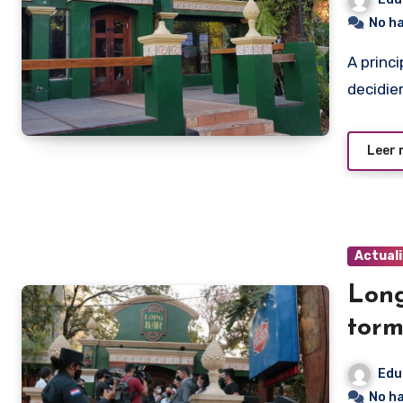
No h
A principios del mes de enero los propietarios del Long Bar
decidie
Leer
Actual
Long
tor
Edu
No h