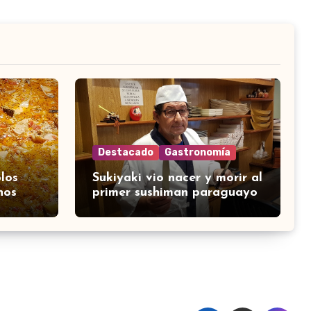
Destacado
Gastronomía
los
Sukiyaki vio nacer y morir al
nos
primer sushiman paraguayo