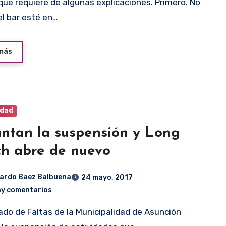
el bar esté en…
 más
idad
ntan la suspensión y Long
h abre de nuevo
ardo Baez Balbuena
24 mayo, 2017
ay comentarios