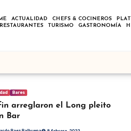
ME
ACTUALIDAD
CHEFS & COCINEROS
PLAT
RESTAURANTES
TURISMO
GASTRONOMÍA
H
idad
Bares
fin arreglaron el Long pleito
n Bar
ardo Baez Balbuena