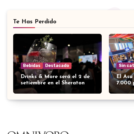
Te Has Perdido
Bebidas
Destacado
Sin ca
Drinks & More será el 2 de
El Asu
setiembre en el Sheraton
7.000 