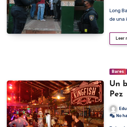
Long Bar, el conocido bar de Carmelitas, zafó nuevamente
de una 
Leer
Bares
Un b
Pez
Edu
No h