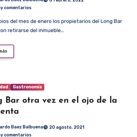
8 febrero, 2022
ay comentarios
ron retirarse del inmueble…
 más
idad
Gastronomía
 Bar otra vez en el ojo de la
menta
ardo Baez Balbuena
20 agosto, 2021
ay comentarios